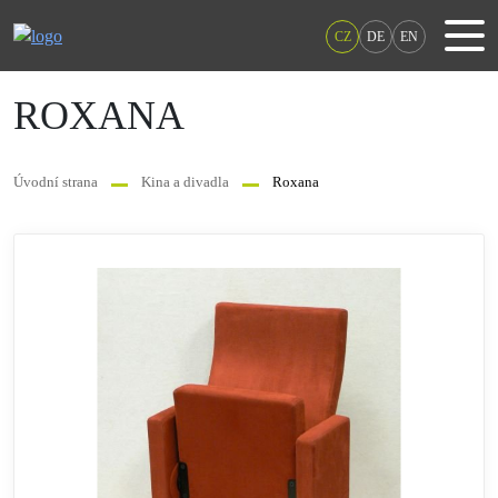
CZ
DE
EN
ROXANA
Úvodní strana
Kina a divadla
Roxana