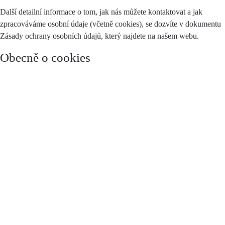
Další detailní informace o tom, jak nás můžete kontaktovat a jak
zpracováváme osobní údaje (včetně cookies), se dozvíte v dokumentu
Zásady ochrany osobních údajů, který najdete na našem webu.
Obecně o cookies
Cookies jsou malé textové soubory, které mohou používat webové
stránky k mnoha účelům, např. k personalizaci obsahu a reklam,
poskytování funkcí sociálních médií nebo analýze návštěvnosti,
některé slouží k tomu, aby si webová stránka pamatovala vaše
preference. Tyto soubory se ukládají do vašeho zařízení (např. do
počítače, tabletu nebo mobilního telefonu). Každá webová stránka
může do vašeho prohlížeče odesílat své vlastní soubory cookies pouze
v případě, pokud to umožňuje nastavení vašeho prohlížeče.
Zákon stanoví, že můžeme na vašem zařízení ukládat soubory cookie,
pokud jsou nezbytně nutné pro provoz těchto stránek (viz sekce
Nezbytné cookies), a to bez vašeho souhlasu, na základě tzv.
oprávněného zájmu. Pro všechny ostatní typy souborů cookie